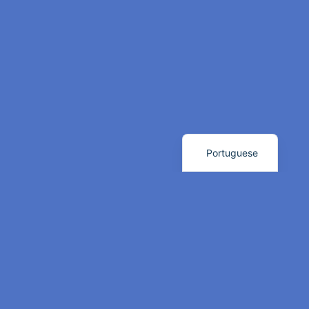
Sistemas de
Videoporteiros
Videoportaria
Portuguese